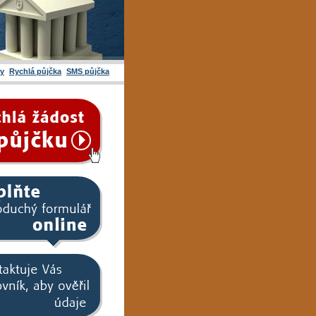
ty
Rychlá půjčka
SMS půjčka