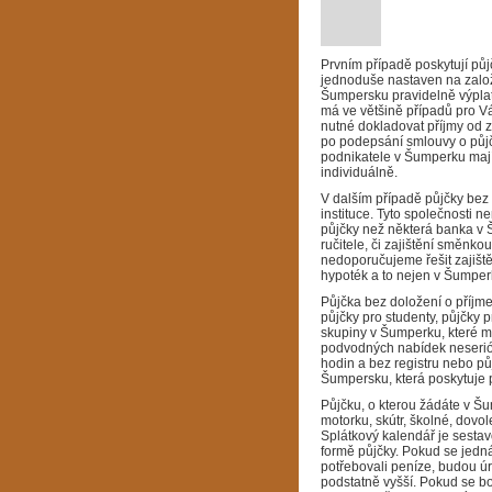
Prvním případě poskytují pů
jednoduše nastaven na zalo
Šumpersku pravidelně výplata
má ve většině případů pro V
nutné dokladovat příjmy od 
po podepsání smlouvy o půjč
podnikatele v Šumperku mají
individuálně.
V dalším případě půjčky bez
instituce. Tyto společnosti n
půjčky než některá banka v 
ručitele, či zajištění směnk
nedoporučujeme řešit zajiš
hypoték a to nejen v Šumper
Půjčka bez doložení o příjm
půjčky pro studenty, půjčky 
skupiny v Šumperku, které ma
podvodných nabídek neseriózn
hodin a bez registru nebo pů
Šumpersku, která poskytuje 
Půjčku, o kterou žádáte v Šu
motorku, skútr, školné, dovo
Splátkový kalendář je sestav
formě půjčky. Pokud se jedná
potřebovali peníze, budou úr
podstatně vyšší. Pokud se boj