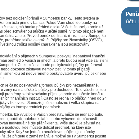
jčky bez doložení příjmů v Šumperku banky. Tento systém je
ženém účtu přímo v bance. Pokud Vám chodí do banky na
 či mzda, má banka přehled o toku Vašich financí, a proto už
ás před schválenou půjčku v určité sumě. V tomto případě není
zaměstnavatele. Převod peněz od finanční instituce v Šumperku
e, proběhne takřka okamžitě. Půjčky pro živnostníky (OSVČ),
 většinou trošku odlišný charakter a jsou posuzovány
 dokládání o příjmech v Šumperku poskytují nebankoví finanční
emají přehled o Vašich příjmech, a proto budou řešit více zajištění
Šumperku. Celkem často bude poskytovatel půjčky preferovat
ou nebo dokonce zástavou nemovitosti. V tomto případě
tění směnkou od neověřeného poskytovatele úvěrů, půjček nebo
ku.
ech je často poskytována formou půjčky pro nezaměstnané,
pro ženy na mateřské či půjčky pro důchodce. Toto všechno jsou
jí problémy s dokazováním příjmu, a proto dost často končí u
ích finančních institucí. Často se jedná i o půjčky ihned do 24
jčky v hotovosti. Samozřejmě se nalezne i velká skupina na
půjčky za transparentních podmínek.
mperku, lze využít dle Vašich představ, může se jednat o auto,
lenou, počítač, notebook, tablet nebo vybavení domácnosti.
ován individuálně dle přání klienta. Výše úroků je závislá na
 o účelovou, kde můžete doložit předmět, na který jste
oky níže. Když se jedná o neúčelovou půjčku, jsou úroky
íte, že přijdete o zaměstnání, je možné se i v Šumperku pojistit