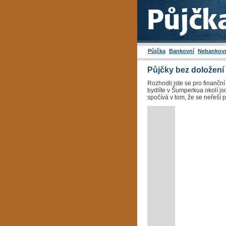
Půjčka
Bankovní
Nebankov
Půjčky bez doložení
Rozhodli jste se pro finančn
bydlíte v Šumperkua okolí js
spočívá v tom, že se neřeší 