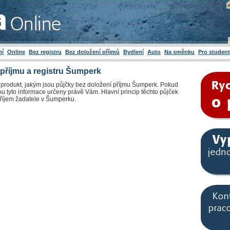
ní
Online
Bez registru
Bez doložení příjmů
Bydlení
Auto
Na směnku
Pro studen
 příjmu a registru Šumperk
í produkt, jakým jsou půjčky bez doložení příjmu Šumperk. Pokud
ou tyto informace určeny právě Vám. Hlavní princip těchto půjček
příjem žadatele v Šumperku.