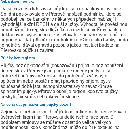
Nebankovní půjčky
Další možností kde získat půjčku, jsou nebankovní instituce.
Solidní poskytovatelé v Přerově nabízejí podmínky, které se
podobají velice bankám, v některých případech nabízejí i
výhodnější akční RPSN a další služby. Výhodou je povětšinou
nenahlížení do registru dlužníků na rozdíl od většiny bank a
dokladování výše příjmu. Poskytovatelé nebankovních půjček
nepodléhají tak přísnému kontrolnímu režimu jako banky, proto
je nutné si dávat opravdu pozor, s jakou institucí budete na
Přerovsku půjčku uzavírat.
Půjčky bez registru
Půjčky bez dokladování (dokazování) příjmů a bez nahlížení
do registru v Přerově jsou primárně určeny pro ty co se
bohužel i neúmyslně dostali do problémů s včasným
splácením nebo prostě nemají pravidelný příjem, byť v
současné době jsou schopni zastat svým závazkům se
splacením půjčky. Přerov a okolí je region, kde tyto půjčky
poskytují vesměs nebankovní instituce.
Na co si dát při uzavírání půjčky pozor!
Zejména u nebankovních půjček od pofidérních, neověřených
úvěrových firem i na Přerovsku dejte rychle ruce pryč. S
podpisem smlouvy se můžete dostat do velice velkých
nepříjemností, kde v konečné fázi může dojít i k exekuci na