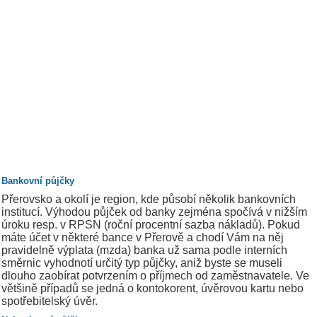
Bankovní půjčky
Přerovsko a okolí je region, kde působí několik bankovních
institucí. Výhodou půjček od banky zejména spočívá v nižším
úroku resp. v RPSN (roční procentní sazba nákladů). Pokud
máte účet v některé bance v Přerově a chodí Vám na něj
pravidelně výplata (mzda) banka už sama podle interních
směrnic vyhodnotí určitý typ půjčky, aniž byste se museli
dlouho zaobírat potvrzením o příjmech od zaměstnavatele. Ve
většině případů se jedná o kontokorent, úvěrovou kartu nebo
spotřebitelský úvěr.