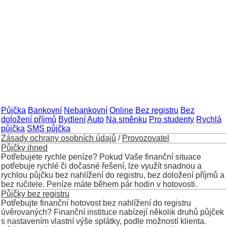
Půjčka
Bankovní
Nebankovní
Online
Bez registru
Bez
doložení příjmů
Bydlení
Auto
Na směnku
Pro studenty
Rychlá
půjčka
SMS půjčka
Zásady ochrany osobních údajů
/
Provozovatel
Půjčky ihned
Potřebujete rychle peníze? Pokud Vaše finanční situace
potřebuje rychlé či dočasné řešení, lze využít snadnou a
rychlou půjčku bez nahlížení do registru, bez doložení příjmů a
bez ručitele. Peníze máte během pár hodin v hotovosti.
Půjčky bez registru
Potřebujte finanční hotovost bez nahlížení do registru
úvěrovaných? Finanční instituce nabízejí několik druhů půjček
s nastavením vlastní výše splátky, podle možností klienta.