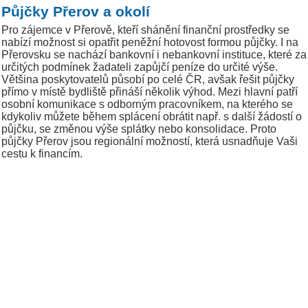
Půjčky Přerov a okolí
Pro zájemce v Přerově, kteří shánění finanční prostředky se
nabízí možnost si opatřit peněžní hotovost formou půjčky. I na
Přerovsku se nachází bankovní i nebankovní instituce, které za
určitých podmínek žadateli zapůjčí peníze do určité výše.
Většina poskytovatelů působí po celé ČR, avšak řešit půjčky
přímo v místě bydliště přináší několik výhod. Mezi hlavní patří
osobní komunikace s odborným pracovníkem, na kterého se
kdykoliv můžete během splácení obrátit např. s další žádostí o
půjčku, se změnou výše splátky nebo konsolidace. Proto
půjčky Přerov jsou regionální možností, která usnadňuje Vaši
cestu k financím.