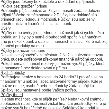
Půjčky jsou řešeny bez ručitele a dokládání o příjmech.
Půjčka bez doložení příjmu
Potřebujte půjčit peníze, aniž byste museli žádat o doložení
příjmů Vašeho zaměstnavatele? Půjčky bez dokládání o
příjmech jsou jednou z možností. Půjčky jsou nabízeny
prostřednictvím finančních institucí i bank.
Úvěry
Půjčky nebo úvěry jsou jednou z možností jak si rychle něco
pořídit, aniž by bylo nutné dlouhodobě spořit. Na finančním
trhu je několik bank a dalších finančních institucí, které nabízejí
finanční produkty na míru.
Půjčky pro nezaměstnané
Dostali jste výpověď v zaměstnání? Než si naleznete novou
práci, budete potřebovat překonat finančně náročné období.
Pokud nemáte finanční rezervy, je možné využít půjčky, která
je nastavená bez dokladování o příjmu.
Rychlé půjčky
Potřebujete peníze v hotovosti do 24 hodin? I pro Vás se na
finančním trhu nabízejí specializované formy půjček. Kde je
možné online, osobně nebo telefonicky žádat o půjčku.
Splátky jsou nastavené podle Vašich potřeb.
Půjčky ihned
Hledáte možnost, kde si půjčit peníze? Nebankovní známou
společnosti nabízí možnost získat finanční prostředky, které je
možné využít bezúčelně na cokoliv. Splátkový kalendář je