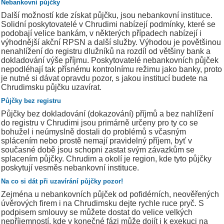
Nebankovní půjčky
Další možností kde získat půjčku, jsou nebankovní instituce.
Solidní poskytovatelé v Chrudimi nabízejí podmínky, které se
podobají velice bankám, v některých případech nabízejí i
výhodnější akční RPSN a další služby. Výhodou je povětšinou
nenahlížení do registru dlužníků na rozdíl od většiny bank a
dokladování výše příjmu. Poskytovatelé nebankovních půjček
nepodléhají tak přísnému kontrolnímu režimu jako banky, proto
je nutné si dávat opravdu pozor, s jakou institucí budete na
Chrudimsku půjčku uzavírat.
Půjčky bez registru
Půjčky bez dokladování (dokazování) příjmů a bez nahlížení
do registru v Chrudimi jsou primárně určeny pro ty co se
bohužel i neúmyslně dostali do problémů s včasným
splácením nebo prostě nemají pravidelný příjem, byť v
současné době jsou schopni zastat svým závazkům se
splacením půjčky. Chrudim a okolí je region, kde tyto půjčky
poskytují vesměs nebankovní instituce.
Na co si dát při uzavírání půjčky pozor!
Zejména u nebankovních půjček od pofidérních, neověřených
úvěrových firem i na Chrudimsku dejte rychle ruce pryč. S
podpisem smlouvy se můžete dostat do velice velkých
nepříjemností, kde v konečné fázi může dojít i k exekuci na