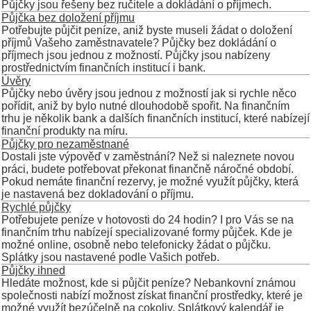
Půjčky jsou řešeny bez ručitele a dokládání o příjmech.
Půjčka bez doložení příjmu
Potřebujte půjčit peníze, aniž byste museli žádat o doložení
příjmů Vašeho zaměstnavatele? Půjčky bez dokládání o
příjmech jsou jednou z možností. Půjčky jsou nabízeny
prostřednictvím finančních institucí i bank.
Úvěry
Půjčky nebo úvěry jsou jednou z možností jak si rychle něco
pořídit, aniž by bylo nutné dlouhodobě spořit. Na finančním
trhu je několik bank a dalších finančních institucí, které nabízejí
finanční produkty na míru.
Půjčky pro nezaměstnané
Dostali jste výpověď v zaměstnání? Než si naleznete novou
práci, budete potřebovat překonat finančně náročné období.
Pokud nemáte finanční rezervy, je možné využít půjčky, která
je nastavená bez dokladování o příjmu.
Rychlé půjčky
Potřebujete peníze v hotovosti do 24 hodin? I pro Vás se na
finančním trhu nabízejí specializované formy půjček. Kde je
možné online, osobně nebo telefonicky žádat o půjčku.
Splátky jsou nastavené podle Vašich potřeb.
Půjčky ihned
Hledáte možnost, kde si půjčit peníze? Nebankovní známou
společnosti nabízí možnost získat finanční prostředky, které je
možné využít bezúčelně na cokoliv. Splátkový kalendář je