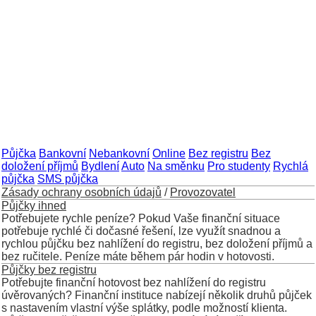
Půjčka
Bankovní
Nebankovní
Online
Bez registru
Bez
doložení příjmů
Bydlení
Auto
Na směnku
Pro studenty
Rychlá
půjčka
SMS půjčka
Zásady ochrany osobních údajů
/
Provozovatel
Půjčky ihned
Potřebujete rychle peníze? Pokud Vaše finanční situace
potřebuje rychlé či dočasné řešení, lze využít snadnou a
rychlou půjčku bez nahlížení do registru, bez doložení příjmů a
bez ručitele. Peníze máte během pár hodin v hotovosti.
Půjčky bez registru
Potřebujte finanční hotovost bez nahlížení do registru
úvěrovaných? Finanční instituce nabízejí několik druhů půjček
s nastavením vlastní výše splátky, podle možností klienta.