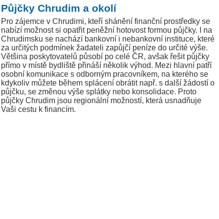
Půjčky Chrudim a okolí
Pro zájemce v Chrudimi, kteří shánění finanční prostředky se
nabízí možnost si opatřit peněžní hotovost formou půjčky. I na
Chrudimsku se nachází bankovní i nebankovní instituce, které
za určitých podmínek žadateli zapůjčí peníze do určité výše.
Většina poskytovatelů působí po celé ČR, avšak řešit půjčky
přímo v místě bydliště přináší několik výhod. Mezi hlavní patří
osobní komunikace s odborným pracovníkem, na kterého se
kdykoliv můžete během splácení obrátit např. s další žádostí o
půjčku, se změnou výše splátky nebo konsolidace. Proto
půjčky Chrudim jsou regionální možností, která usnadňuje
Vaši cestu k financím.