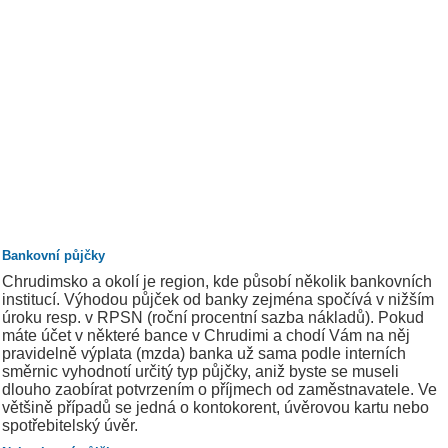
Bankovní půjčky
Chrudimsko a okolí je region, kde působí několik bankovních
institucí. Výhodou půjček od banky zejména spočívá v nižším
úroku resp. v RPSN (roční procentní sazba nákladů). Pokud
máte účet v některé bance v Chrudimi a chodí Vám na něj
pravidelně výplata (mzda) banka už sama podle interních
směrnic vyhodnotí určitý typ půjčky, aniž byste se museli
dlouho zaobírat potvrzením o příjmech od zaměstnavatele. Ve
většině případů se jedná o kontokorent, úvěrovou kartu nebo
spotřebitelský úvěr.